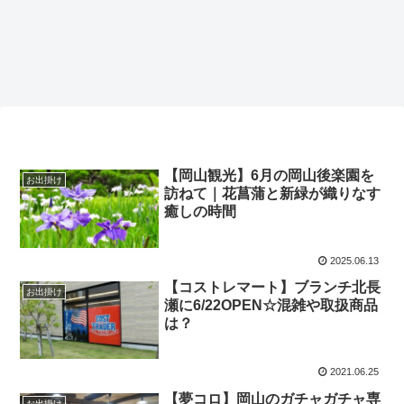
【岡山観光】6月の岡山後楽園を
お出掛け
訪ねて｜花菖蒲と新緑が織りなす
癒しの時間
2025.06.13
【コストレマート】ブランチ北長
お出掛け
瀬に6/22OPEN☆混雑や取扱商品
は？
2021.06.25
【夢コロ】岡山のガチャガチャ専
お出掛け