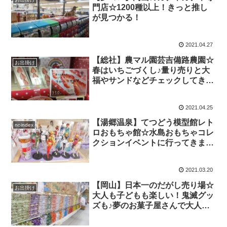
門店☆1200種以上！きっと推し
が見つかる！
2021.04.27
【総社】農マル園芸吉備路農園☆
お出掛け
春はいちごづくし♪量り売りと大
福やサンドなどチェックしてきま
した
2021.04.25
【湯郷温泉】てつどう模型館レト
noindex
ロおもちゃ館☆水島おもちゃコレ
クションイベントに行ってきまし
た！
2021.03.20
【岡山】日本一のだがし売り場☆
お出掛け
大人も子どもも楽しい！鬼滅グッ
ズも♪夢のお菓子屋さんで大人買
い！