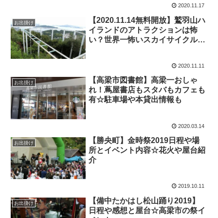
2020.11.17
【2020.11.14無料開放】鷲羽山ハ
お出掛け
イランドのアトラクションは怖
い？世界一怖いスカイサイクル体
験レポ！
2020.11.11
【高梁市図書館】高梁一おしゃ
お出掛け
れ！蔦屋書店もスタバもカフェも
有☆駐車場や本貸出情報も
2020.03.14
【勝央町】金時祭2019日程や場
お出掛け
所とイベント内容☆花火や屋台紹
介
2019.10.11
【備中たかはし松山踊り2019】
お出掛け
日程や感想と屋台☆高梁市の祭イ